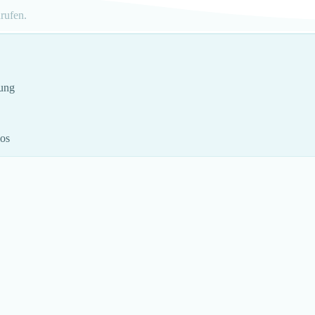
rufen.
rung
los